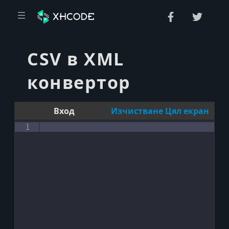
CSV в XML
е
конвертор
Вход
Изчистване
Цял екран
я
1