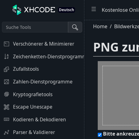
Kostenlose Onli
Deutsch
Home
Bildwerkz
PNG zu
Verschönerer & Minimierer
Zeichenketten-Dienstprogramme
Zufallstools
Zahlen-Dienstprogramme
Kryptografietools
Escape Unescape
Kodieren & Dekodieren
Parser & Validierer
Bitte ankreuz