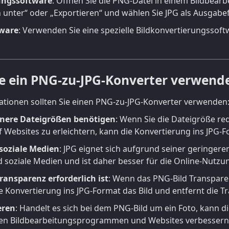
ungssoftware
: Öffnen Sie die PNG-Datei in einem Bildbea
n unter“ oder „Exportieren“ und wählen Sie JPG als Ausgabe
tware
: Verwenden Sie eine spezielle Bildkonvertierungssoft
e ein PNG-zu-JPG-Konverter verwend
uationen sollten Sie einen PNG-zu-JPG-Konverter verwenden
inere Dateigrößen benötigen
: Wenn Sie die Dateigröße re
 Websites zu erleichtern, kann die Konvertierung ins JPG-F
soziale Medien
: JPG eignet sich aufgrund seiner geringere
 soziale Medien und ist daher besser für die Online-Nutzu
ansparenz erforderlich ist
: Wenn das PNG-Bild Transparen
ie Konvertierung ins JPG-Format das Bild und entfernt die T
eren
: Handelt es sich bei dem PNG-Bild um ein Foto, kann d
en Bildbearbeitungsprogrammen und Websites verbessern u