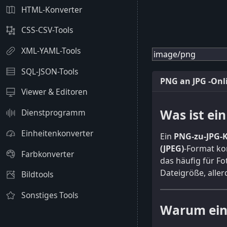
HTML-Konverter
CSS-CSV-Tools
XML-YAML-Tools
SQL-JSON-Tools
PNG an JPG -Onli
Viewer & Editoren
Was ist ei
Dienstprogramm
Einheitenkonverter
Ein
PNG-zu-JPG-
(JPEG)
-Format kon
Farbkonverter
das häufig für F
Dateigröße, aller
Bildtools
Sonstiges Tools
Warum ein