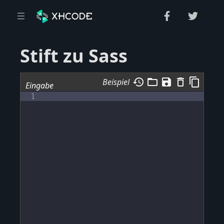
Stift zu Sass
me
history
folder_open
save
delete_outline
content_copy
Beispiel
Eingabe
1