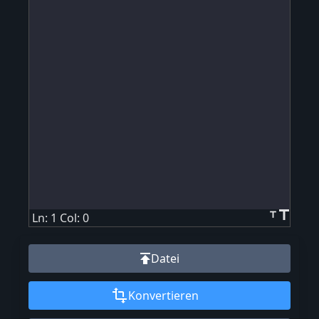
title
title
Ln: 1 Col: 0
publish
Datei
transform
Konvertieren