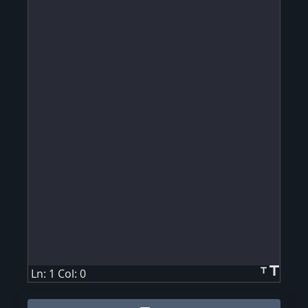
title
title
Ln: 1 Col: 0