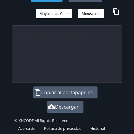
content_copy
Mayúsculas Caso
Minúsculas
content_copy
Copiar al portapapeles
cloud_download
Descargar
© XHCODE All Rights Reserved.
Acerca de
Política de privacidad
Historial