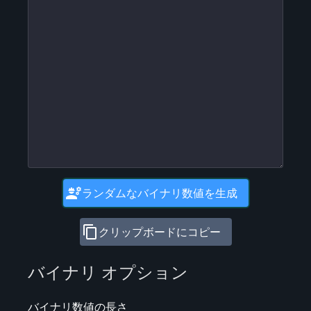
engineering
ランダムなバイナリ数値を生成
content_copy
クリップボードにコピー
バイナリ オプション
バイナリ数値の長さ