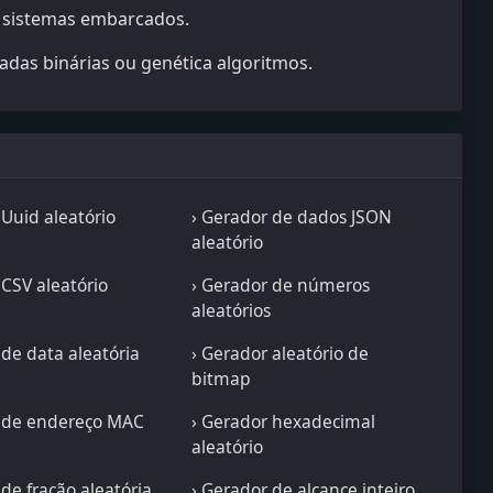
u sistemas embarcados.
das binárias ou genética algoritmos.
 Uuid aleatório
› Gerador de dados JSON
aleatório
 CSV aleatório
› Gerador de números
aleatórios
 de data aleatória
› Gerador aleatório de
bitmap
r de endereço MAC
› Gerador hexadecimal
aleatório
 de fração aleatória
› Gerador de alcance inteiro