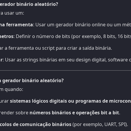
rador binário aleatório?
ra usar um:
ma ferramenta
: Usar um gerador binário online ou um mé
metros
: Definir o número de bits (por exemplo, 8 bits, 16 bi
ar a ferramenta ou script para criar a saída binária.
ar
: Usar as strings binárias em seu design digital, software 
gerador binário aleatório?
um quando:
purar
sistemas lógicos digitais ou programas de microco
prender sobre
números binários e operações bit a bit
.
colos de comunicação binários
(por exemplo, UART, SPI).