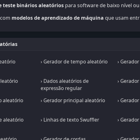
 teste binários aleatórios
para software de baixo nível o
r com
modelos de aprendizado de máquina
que usam entra
atórias
eatório
› Gerador de tempo aleatório
› Gerador
leatório
› Dados aleatórios de
› Gerador
expressão regular
o aleatório
› Gerador principal aleatório
› Gerador
e aleatório
› Linhas de texto Swuffler
› Gerado
leatório
› Gerador de cordas
› Gerador