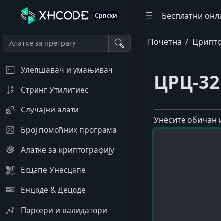
Бесплатни онл
Српски
Почетна
Црипто
Улепшавач и умањивач
ЦРЦ-32
Стринг Утилитиес
Случајни алати
Унесите обичан 
Број помоћних програма
Алатке за криптографију
Есцапе Унесцапе
Енцоде & Децоде
Парсери и валидатори