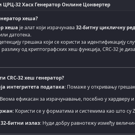
 ЦРЦ-32 Хасх Генератор Онлине Цонвертер
генератор хеша?
ор хеша
је алат који израчунава
32-битну цикличну ред
 или датотека.
 детекцију грешака који се користи за идентификацију с
 разлику од криптографских хеш функција, CRC-32 је диз
и CRC-32 хеш генератор?
а интегритета података
: Помаже у откривању грешак
 Веома ефикасан за израчунавање, посебно у хардверу 
ржан
: Користи се у форматима и системима као што су ZI
32-битни излаз
: Нуди добру равнотежу између величи