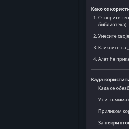
Како се корист
Отворите ген
библиотека).
Унесите своје
Кликните на
Алат ће прик
Када користити
Када се обез
У системима 
Приликом кор
За
некрипто