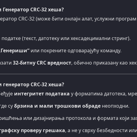
и Генератор CRC-32 хеша?
ератор CRC-32 (може бити онлајн алат, услужни програм
 податке (текст, датотеку или хексадецимални стринг).
„Генериши“
или покрените одговарајућу команду.
азати
32-битну CRC вредност
, обично приказану као хе
 генератор CRC-32 хеша?
беђује
интегритет података
у форматима датотека, мре
где су
брзина и мали трошкови обраде
неопходни.
ишћења или дизајнирања протокола и формата који захтев
графску проверу грешака
, а не у сврху безбедности ил