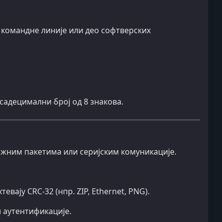
 командне линије или део софтверских
ксадецимални број од 8 знакова.
жним пакетима или серијским комуникације.
ају CRC-32 (нпр. ZIP, Ethernet, PNG).
и аутентификације.