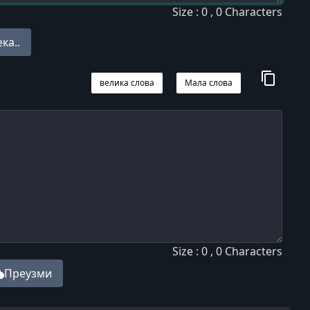
Size : 0 , 0 Characters
ка..
content_copy
велика слова
Мала слова
Size : 0 , 0 Characters
load
Преузми