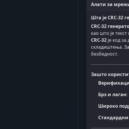
Алати за мрежи
Шта је CRC-32 
CRC-32 генерат
као што је текст
CRC-32
је код за
складиштења. За
безбедност.
Зашто користит
Верификациј
Брз и лаган
:
Широко под
Стандардни 