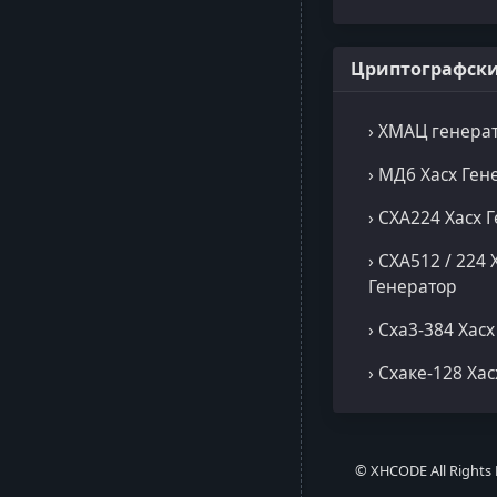
Цриптографски
› ХМАЦ генера
› МД6 Хасх Ген
› СХА224 Хасх 
› СХА512 / 224 
Генератор
› Сха3-384 Хас
› Схаке-128 Ха
© XHCODE All Rights 