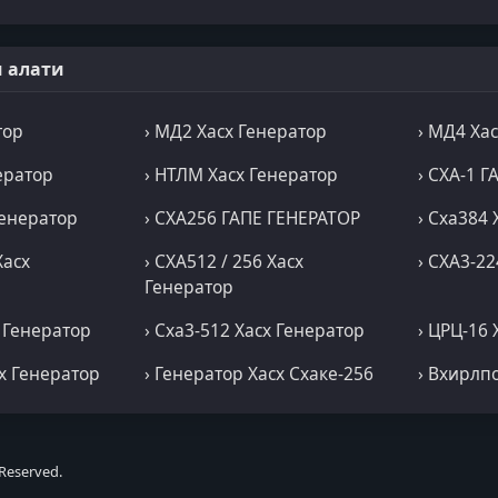
 алати
тор
› МД2 Хасх Генератор
› МД4 Ха
ератор
› НТЛМ Хасх Генератор
› СХА-1 
Генератор
› СХА256 ГАПЕ ГЕНЕРАТОР
› Сха384 
Хасх
› СХА512 / 256 Хасх
› СХА3-22
Генератор
х Генератор
› Сха3-512 Хасх Генератор
› ЦРЦ-16 
сх Генератор
› Генератор Хасх Схаке-256
› Вхирлп
Reserved.