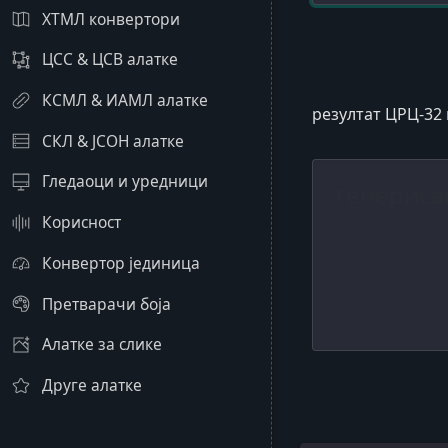
ХТМЛ конвертори
ЦСС & ЦСВ алатке
КСМЛ & ИАМЛ алатке
резултат ЦРЦ-32 
СКЛ & ЈСОН алатке
Гледаоци и уредници
Корисност
Конвертор јединица
Претварачи боја
Алатке за слике
Друге алатке