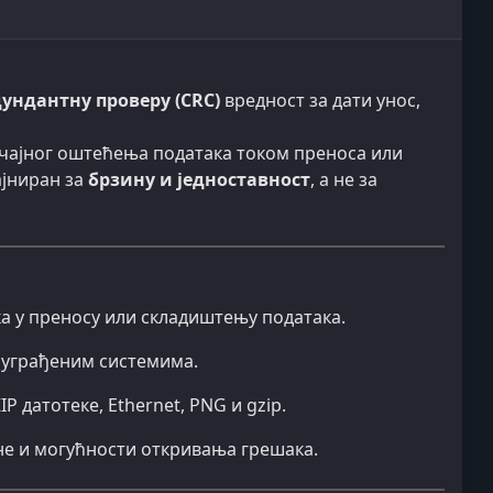
ундантну проверу (CRC)
вредност за дати унос,
лучајног оштећења података током преноса или
ајниран за
брзину и једноставност
, а не за
а у преносу или складиштењу података.
и уграђеним системима.
P датотеке, Ethernet, PNG и gzip.
не и могућности откривања грешака.