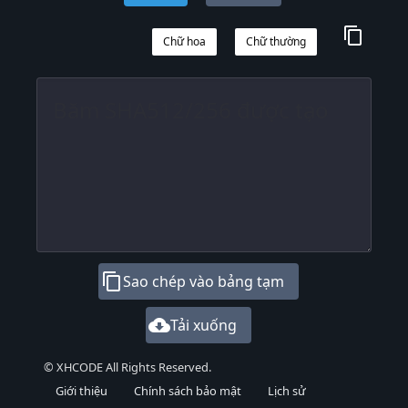
content_copy
Chữ hoa
Chữ thường
content_copy
Sao chép vào bảng tạm
cloud_download
Tải xuống
© XHCODE All Rights Reserved.
Giới thiệu
Chính sách bảo mật
Lịch sử