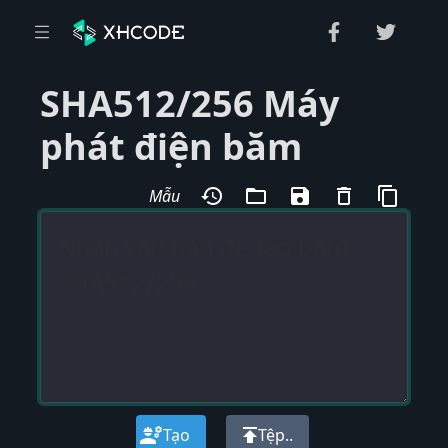
SHA512/256 Máy
phát điện băm
history
folder_open
save
delete_outline
content_copy
Mẫu
engineering
publish
Tạo
Tệp..