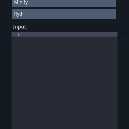
Minify
Ryd
Input:
1