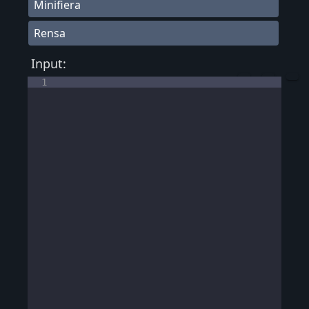
Minifiera
Rensa
Input:
1