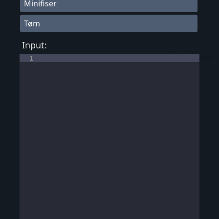
Minifiser
Tøm
Input:
1