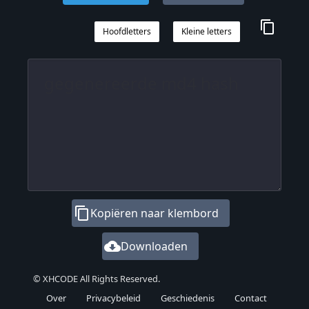
content_copy
Hoofdletters
Kleine letters
content_copy
Kopiëren naar klembord
cloud_download
Downloaden
© XHCODE All Rights Reserved.
Over
Privacybeleid
Geschiedenis
Contact