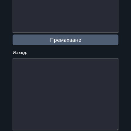
Изход:
я