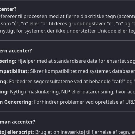
center?
fererer til processen med at fjerne diakritiske tegn (accent
om "é", "ñ" eller "ö" til deres grundbogstaver "e", "n" og "o
r nyttigt for systemer, der ikke understøtter Unicode eller t
ern accenter?
sering:
Hjælper med at standardisere data for ensartet sø
patibilitet:
Sikrer kompatibilitet med systemer, databaser 
ng:
Forbedrer søgeresultaterne ved at behandle "café" og 
ing:
Nyttig i maskinlæring, NLP eller datarensning, hvor a
vn Generering:
Forhindrer problemer ved oprettelse af URL'e
 man accenter?
j eller script:
Brug et onlineværktøj til fjernelse af tegn,