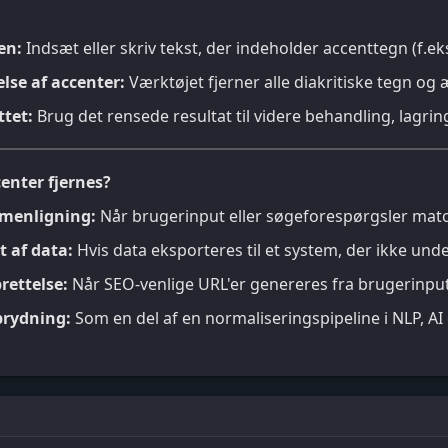
en:
Indsæt eller skriv tekst, der indeholder accenttegn (f.e
lse af accenter:
Værktøjet fjerner alle diakritiske tegn og
ttet:
Brug det rensede resultat til videre behandling, lagring
enter fjernes?
menligning:
Når brugerinput eller søgeforespørgsler mat
 af data:
Hvis data eksporteres til et system, der ikke unde
rettelse:
Når SEO-venlige URL'er genereres fra brugerinput el
rydning:
Som en del af en normaliseringspipeline i NLP, AI 