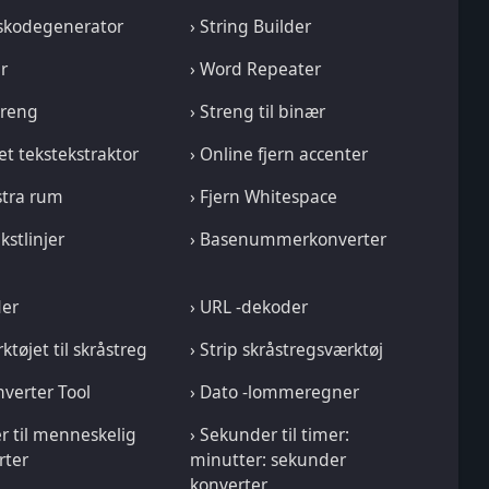
skodegenerator
› String Builder
r
› Word Repeater
streng
› Streng til binær
et tekstekstraktor
› Online fjern accenter
kstra rum
› Fjern Whitespace
ekstlinjer
› Basenummerkonverter
der
› URL -dekoder
rktøjet til skråstreg
› Strip skråstregsværktøj
nverter Tool
› Dato -lommeregner
r til menneskelig
› Sekunder til timer:
rter
minutter: sekunder
konverter