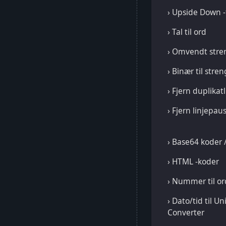
› Upside Down -
› Tal til ord
› Omvendt stre
› Binær til stren
› Fjern duplikatl
› Fjern linjepau
› Base64 koder 
› HTML -koder
› Nummer til o
› Dato/tid til 
Converter