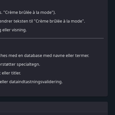
ks. "Crème brûlée à la mode").
 ændrer teksten til "Crème brûlée à la mode".
 eller visning.
ches med en database med navne eller termer.
rstøtter specialtegn.
ler titler.
eller dataindtastningsvalidering.