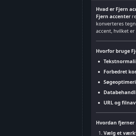
Hvad er Fjern ac
Fjern accenter
re
konverteres tegn s
accent, hvilket e
Hvorfor bruge Fj
Tekstnormali
Forbedret kom
Søgeoptimeri
Databehandl
URL og filna
Hvordan fjerner
Vælg et værktø