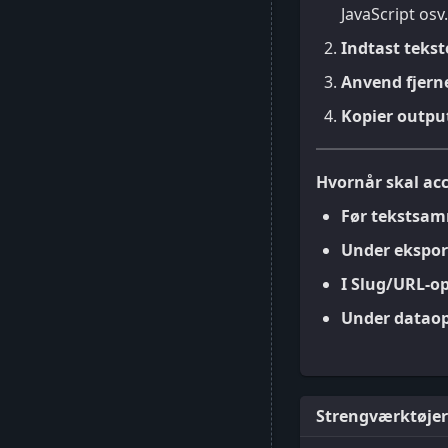
JavaScript osv.
Indtast tekst
Anvend fjerne
Kopier outpu
Hvornår skal acc
Før tekstsam
Under eksport
I Slug/URL-op
Under dataop
Strengværktøjer