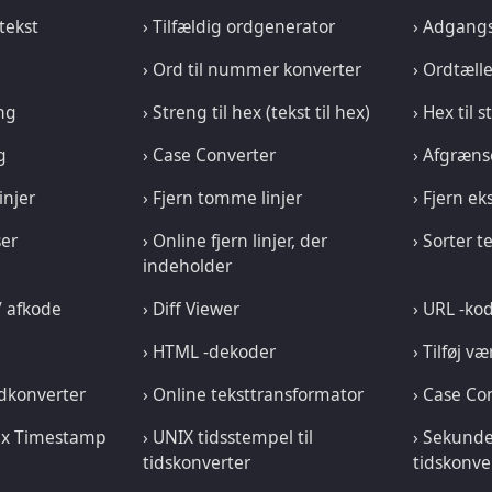
tekst
› Tilfældig ordgenerator
› Adgang
› Ord til nummer konverter
› Ordtælle
ng
› Streng til hex (tekst til hex)
› Hex til 
g
› Case Converter
› Afgræns
injer
› Fjern tomme linjer
› Fjern e
ser
› Online fjern linjer, der
› Sorter t
indeholder
/ afkode
› Diff Viewer
› URL -ko
› HTML -dekoder
› Tilføj væ
rdkonverter
› Online teksttransformator
› Case Co
Unix Timestamp
› UNIX tidsstempel til
› Sekunde
tidskonverter
tidskonve