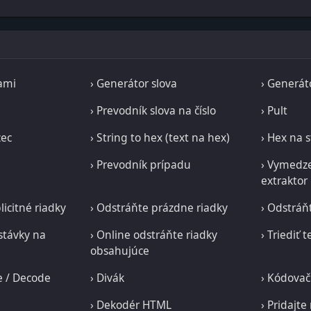
ami
› Generátor slova
› Generát
› Prevodník slova na číslo
› Pult
zec
› String to hex (text na hex)
› Hex na 
› Prevodník prípadu
› Vymedze
extraktor
licitné riadky
› Odstráňte prázdne riadky
› Odstráňt
stávky na
› Online odstráňte riadky
› Triediť 
obsahujúce
e / Decode
› Divák
› Kódovač
› Dekodér HTML
› Pridajte