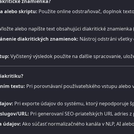
iakritické znamienka?
a alebo skriptu:
Použite online odstraňovač, doplnok text
Vložte alebo napíšte text obsahujúci diakritické znamienka 
ránenie diakritických znamienok:
Nástroj odstráni všetky
tup:
Vyčistený výsledok použite na ďalšie spracovanie, ulož
iakritiku?
ním textu:
Pri porovnávaní používateľského vstupu alebo 
dajov:
Pri exporte údajov do systému, ktorý nepodporuje šp
 slugov/URL:
Pri generovaní SEO-priateľských URL adries z
a údajov:
Ako súčasť normalizačného kanála v NLP, AI aleb