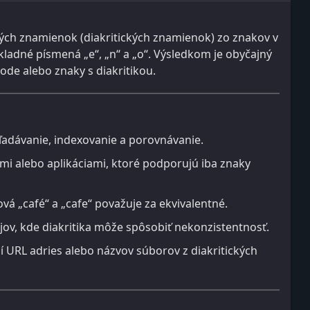
ých znamienok (diakritických znamienok) zo znakov v
ákladné písmená „e“, „n“ a „o“. Výsledkom je obyčajný
ode alebo znaky s diakritikou.
adávanie, indexovanie a porovnávanie.
mi alebo aplikáciami, ktoré podporujú iba znaky
vá „café“ a „cafe“ považuje za ekvivalentné.
jov, kde diakritika môže spôsobiť nekonzistentnosť.
 URL adries alebo názvov súborov z diakritických