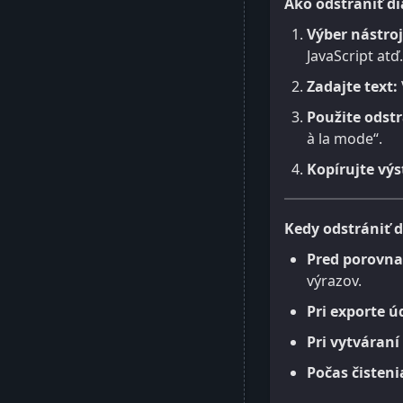
Ako odstrániť d
Výber nástroj
JavaScript atď.
Zadajte text:
Použite odst
à la mode“.
Kopírujte výs
Kedy odstrániť d
Pred porovna
výrazov.
Pri exporte ú
Pri vytváraní
Počas čisteni