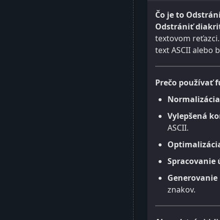
Čo je to Odstrán
Odstrániť diakr
textovom reťazci.
text ASCII alebo 
Prečo používať f
Normalizácia
Vylepšená ko
ASCII.
Optimalizáci
Spracovanie 
Generovanie 
znakov.