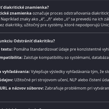
iť diakritické znamienka?
itické znamienka
označuje proces odstraňovania diakritick
 Napríklad znaky ako „é“, „ñ“ alebo „ö“ sa prevedú na ich z
bez diakritiky, užitočný pre systémy, ktoré nepodporujú Unic
unkciu Odstrániť diakritiku?
 textu:
Pomáha štandardizovať údaje pre konzistentné vyhľ
mpatibilita:
Zaisťuje kompatibilitu so systémami, databáza
a vyhľadávania:
Vylepšuje výsledky vyhľadávania tým, že slo
údajov:
Užitočné pri strojovom učení, NLP alebo čistení úda
URL a názvov súborov:
Zabraňuje problémom pri vytváraní