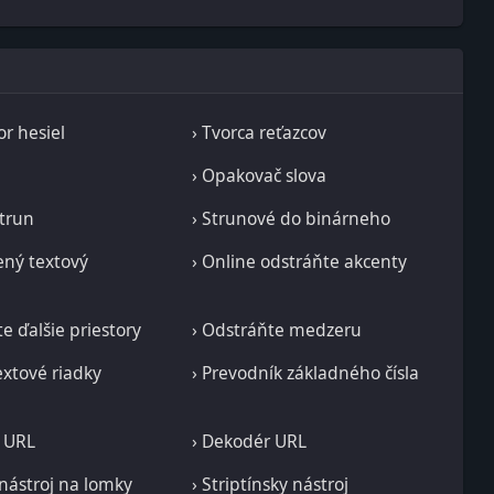
or hesiel
› Tvorca reťazcov
› Opakovač slova
strun
› Strunové do binárneho
ný textový
› Online odstráňte akcenty
e ďalšie priestory
› Odstráňte medzeru
textové riadky
› Prevodník základného čísla
 URL
› Dekodér URL
 nástroj na lomky
› Striptínsky nástroj