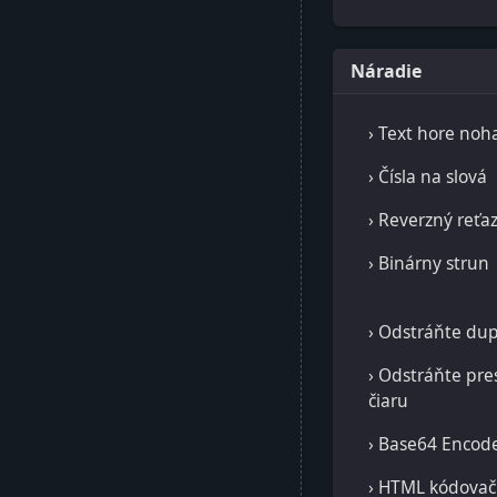
Náradie
› Text hore noh
› Čísla na slová
› Reverzný reťa
› Binárny strun
› Odstráňte dup
› Odstráňte pre
čiaru
› Base64 Encod
› HTML kódovač