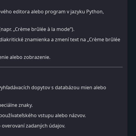
ového editora alebo program v jazyku Python,
(napr. „Crème brûlée à la mode“).
 diakritické znamienka a zmení text na „Crème brûlée
enie alebo zobrazenie.
vyhľadávacích dopytov s databázou mien alebo
eciálne znaky.
 používateľského vstupu alebo názvov.
o overovaní zadaných údajov.