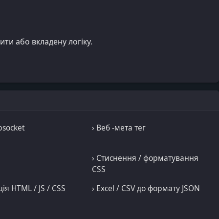
ити або вкладену логіку.
bsocket
› Веб -мета тег
› Стиснення / форматування
CSS
ція HTML / JS / CSS
› Excel / CSV до формату JSON