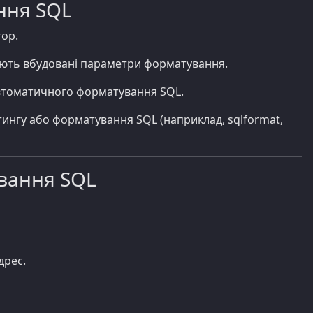
ння SQL
тор.
 мають вбудовані параметри форматування.
 автоматичного форматування SQL.
тингу або форматування SQL (наприклад, sqlformat,
ування SQL
дрес.