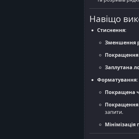
Навіщо вик
Стиснення
:
Зменшення р
Покращення 
Заплутана ло
Форматування
:
Покращена ч
Покращення 
запити.
Мінімізація