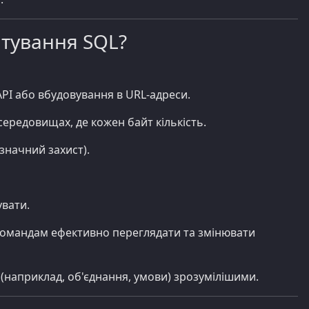
атування SQL?
API або вбудовування в URL-адреси.
середовищах, де кожен байт кількість.
значний захист).
увати.
командам ефективно переглядати та змінювати
 (наприклад, об'єднання, умови) зрозумілішими.