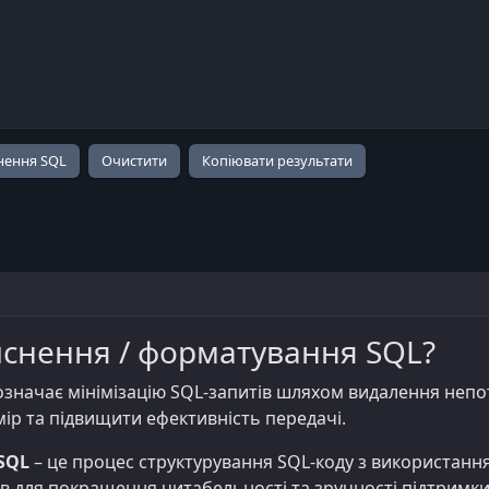
Копіювати результати
иснення / форматування SQL?
значає мінімізацію SQL-запитів шляхом видалення непотр
ір та підвищити ефективність передачі.
SQL
– це процес структурування SQL-коду з використання
ів для покращення читабельності та зручності підтримки