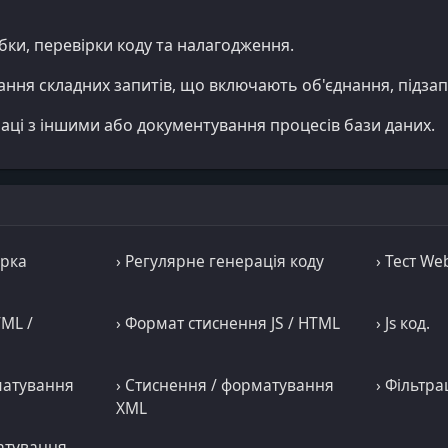
бки, перевірки коду та налагодження.
ання складних запитів, що включають об'єднання, підзап
раці з іншими або документування процесів бази даних.
ірка
› Регулярне генерація коду
› Тест We
ML /
› Формат стиснення JS / HTML
› Js код.
матування
› Стиснення / форматування
› Фільтра
XML
атування