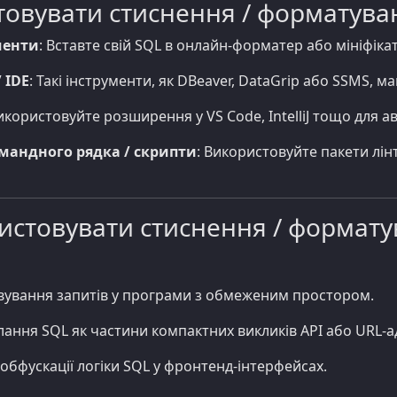
товувати стиснення / форматува
менти
: Вставте свій SQL в онлайн-форматер або мініфіка
 IDE
: Такі інструменти, як DBeaver, DataGrip або SSMS,
Використовуйте розширення у VS Code, IntelliJ тощо для
мандного рядка / скрипти
: Використовуйте пакети лін
истовувати стиснення / формат
овування запитів у програми з обмеженим простором.
лання SQL як частини компактних викликів API або URL-а
обфускації логіки SQL у фронтенд-інтерфейсах.