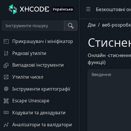
Безкоштовні о
Українська
Дім
веб-розробк
Стисне
Прикрашувач і мініфікатор
Рядкові утиліти
Онлайн -стиснення
функції)
Випадкові інструменти
Утиліти чисел
Інструменти криптографії
Escape Unescape
Кодувати та декодувати
Аналізатори та валідатори