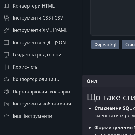
Конвертери HTML
Інструменти CSS і CSV
Інструменти XML і YAML
Інструменти SQL і JSON
Глядачі та редактори
Корисність
Конвертер одиниць
Онл
Перетворювачі кольорів
Що таке ст
Інструменти зображення
Стиснення SQL
о
зменшити їх розм
Інші інструменти
Форматування 
та розривів рядк