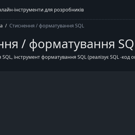
нлайн-інструменти для розробників
а
Стиснення / форматування SQL
ння / форматування SQ
 SQL, інструмент форматування SQL (реалізує SQL -код о