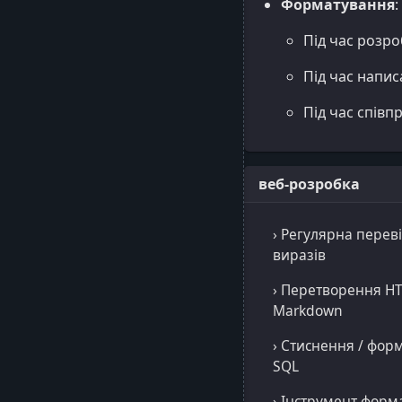
Форматування
:
Під час розро
Під час напис
Під час співп
веб-розробка
› Регулярна перев
виразів
› Перетворення HT
Markdown
› Стиснення / фор
SQL
› Інструмент форм