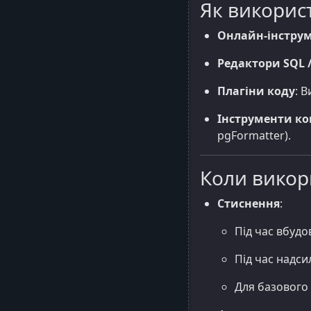
Як викорис
Онлайн-інстру
Редактори SQL /
Плагіни коду
: 
Інструменти ко
pgFormatter).
Коли викор
Стиснення
:
Під час вбуд
Під час надси
Для базового 