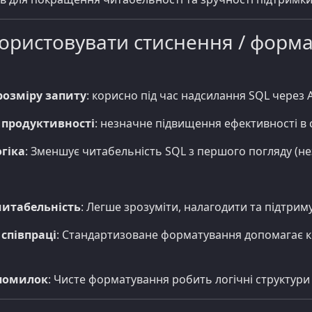
ористовувати стиснення / форм
озміру запиту
: корисно під час надсилання SQL через 
продуктивності
: незначне підвищення ефективності в 
гіка
: Зменшує читабельність SQL з першого погляду (не
итабельність
: Легше зрозуміти, налагодити та підтрим
співпраці
: Стандартизоване форматування допомагає 
 помилок
: Чисте форматування робить логічні структури