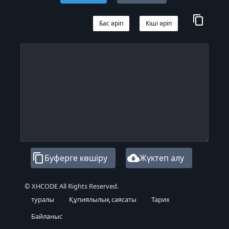
content_copy
Бас әріп
Кіші әріп
content_copy
cloud_download
Буферге көшіру
Жүктеп алу
© XHCODE All Rights Reserved.
туралы
Құпиялылық саясаты
Тарих
Байланыс