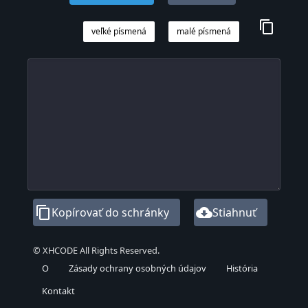
content_copy
veľké písmená
malé písmená
content_copy
cloud_download
Kopírovať do schránky
Stiahnuť
© XHCODE All Rights Reserved.
O
Zásady ochrany osobných údajov
História
Kontakt