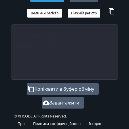
content_copy
Великий регістр
Нижній регістр
content_copy
Копіювати в буфер обміну
cloud_download
Завантажити
© XHCODE All Rights Reserved.
Про
Політика конфіденційності
Історія