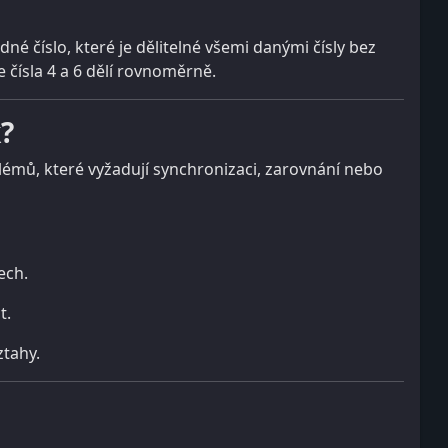
é číslo, které je dělitelné všemi danými čísly bez
e čísla 4 a 6 dělí rovnoměrně.
?
émů, které vyžadují synchronizaci, zarovnání nebo
ech.
t.
ztahy.