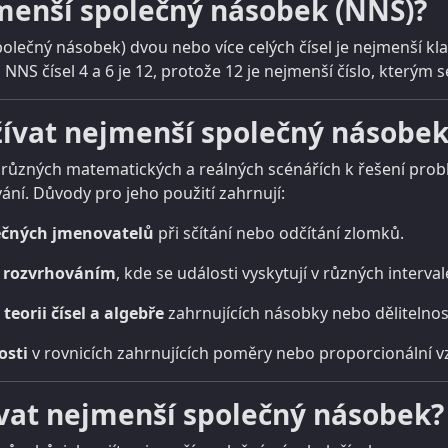
jmenší společný násobek (NNS)?
lečný násobek) dvou nebo více celých čísel je nejmenší kladn
NNS čísel 4 a 6 je 12, protože 12 je nejmenší číslo, kterým s
žívat nejmenší společný násobek
 různých matematických a reálných scénářích k řešení probl
ní. Důvody pro jeho použití zahrnují:
ečných jmenovatelů
při sčítání nebo odčítání zlomků.
s rozvrhováním
, kde se události vyskytují v různých interval
teorii čísel a algebře
zahrnujících násobky nebo dělitelnos
osti
v rovnicích zahrnujících poměry nebo proporcionální v
ívat nejmenší společný násobek?