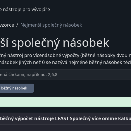
e nástroje pro vývojáře
 vzorce
Nejmenší společný násobek
í společný násobek
ý nástroj pro vícenásobné výpočty (běžné násobky dvou neb
násobek jiných než 0 se nazývá nejméně běžný násobek těcht
ě běžný násobek
běžný výpočet nástroje LEAST Společný více online kalk