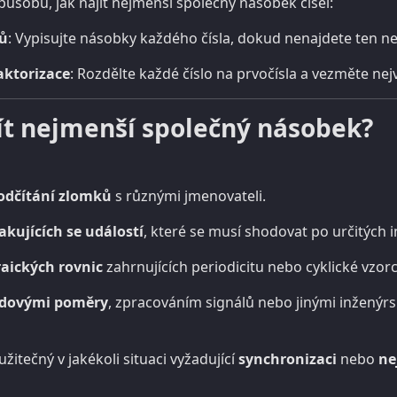
způsobů, jak najít nejmenší společný násobek čísel:
ků
: Vypisujte násobky každého čísla, dokud nenajdete ten nej
aktorizace
: Rozdělte každé číslo na prvočísla a vezměte ne
ít nejmenší společný násobek?
 odčítání zlomků
s různými jmenovateli.
kujících se událostí
, které se musí shodovat po určitých i
raických rovnic
zahrnujících periodicitu nebo cyklické vzorc
odovými poměry
, zpracováním signálů nebo jinými inženýr
žitečný v jakékoli situaci vyžadující
synchronizaci
nebo
ne