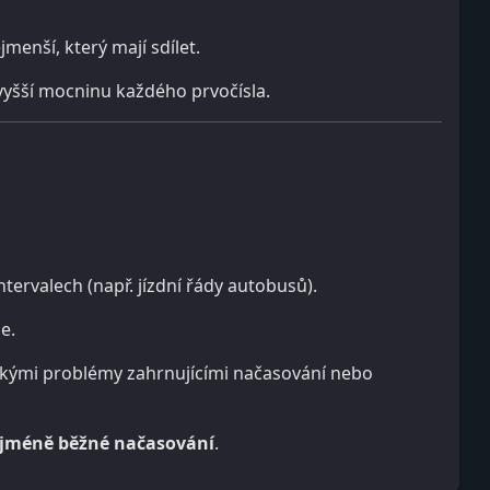
menší, který mají sdílet.
jvyšší mocninu každého prvočísla.
ntervalech (např. jízdní řády autobusů).
e.
skými problémy zahrnujícími načasování nebo
jméně běžné načasování
.