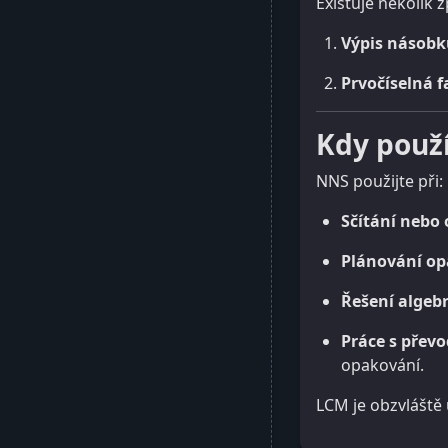
Existuje několik 
Výpis násob
Prvočíselná f
Kdy použ
NNS použijte při:
Sčítání nebo
Plánování opa
Řešení algeb
Práce s přev
opakování.
LCM je obzvláště u