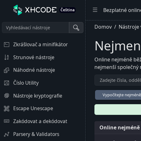
Bezplatné onlin
Čeština
Domov
Nástroje
Nejmenš
Zkrášlovač a minifikátor
Strunové nástroje
Online nejméně běžn
nejmenší společný 
Náhodné nástroje
Číslo Utility
Vypočítejte nejmén
Nástroje kryptografie
Escape Unescape
Zakódovat a dekódovat
Online nejméně 
Parsery & Validators